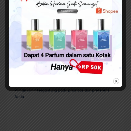
mAh dan dianggap memiliki daya tahan baterai yang
baik. Anda bisa menggunakan ponsel dalam waktu yang
lama tanpa takut akan kehabisan baterai.
5. Customization
Samsung S23 Ultra memberikan banyak fleksibilitas
dalam hal kustomisasi, seperti pengaturan tampilan,
pengaturan navigasi, dan lain-lain.
Jika Anda tertarik untuk mencoba
Samsung S23 Ultra
,
maka tidak perlu beli yang baru. Ada Hp Samsung S23
Ultra second yang kualitasnya tidak kalah dengan yang
baru dan tentunya dengan harga yang lebih murah.
Pilihan akhir tergantung pada prioritas dan preferensi
Anda.