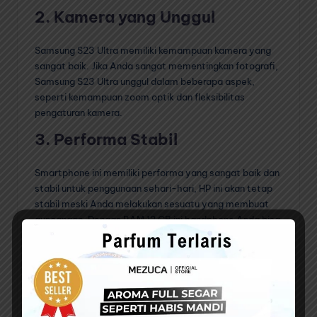
2. Kamera yang Unggul
Samsung S23 Ultra memiliki kemampuan kamera yang
sangat baik. Jika Anda sangat mementingkan fotografi,
Samsung S23 Ultra unggul dalam beberapa aspek,
seperti kemampuan zoom optik dan fleksibilitas
pengaturan kamera.
3. Performa Stabil
Smartphone ini memiliki performa yang sangat baik dan
stabil untuk penggunaan sehari-hari, HP ini akan tetap
stabil meski Anda melakukan sesuatu yang membuat
guncangan. Dengan RAM 12 GB ini handphone Anda bisa
menjalankan banyak aplikasi secara bersamaan tanpa
menyebabkan ponsel menjadi lambat atau ngelag.
4. Daya tahan baterai
Samsung S23 Ultra memiliki baterai berkapasitas 5.000