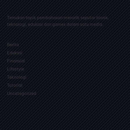
Temukan topik pembahasan menarik seputar bisnis,
teknologi, edukasi dan games dalam satu media.
Berita
Edukasi
Finansial
Lifestyle
Teknologi
Tutorial
Uncategorized