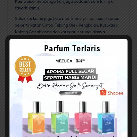
Kamu bisa mendengarkan juga podcast seru lainnya
favorit kamu.
Selain itu kamu juga bisa menikmati pilihan audio series
seperti Ikatan Cinta, Tukang Ojek Pengkolan, Kutukan di
Kolong Casablanca dan kategori serupa lainnya.
HOT+ (Rumah Bakat)
Sajian ajang pencarian bakat terpopuler di Indonesia
secara online. Dan kamu bisa memenangkan total
hadiah ratusan hingga juga rupiah melalui beragam
kompetisi
Trebel – Nikmati Lagu, Bebas
Biaya
Fitur yang terakhir adalah kamu bisa menikmati
kumpulan musik terlengkap dari beragam musisi lokal
hingga mancanegara di seluruh dunia dengan berbagai
genre secara langsung