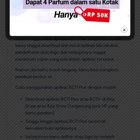
Cara Menggunakan
Aplikasi RCTI Plus
Cara menggunakan aplikasi RCTI Plus sangatlah mudah,
kamu tinggal download dan instal aplikasi lalu lakukan
pendaftaran atau login dan selanjutnya tinggal
menikmati sajian yang ada dalam aplikasi tersebut.
Namun jika kamu masih bingung, kamu bisa mengikuti
panduan berikut ini.
Cara menggunakan aplikasi RCTI Plus dengan mudah :
Download aplikasi RCTI Plus atau RCTI+ di Play
Store atau App Store (tergantung jenis HP yang
kamu gunakan)
Tunggu hingga aplikasi RCTI Plus terinstall
kemudian buka aplikasinya
Selanjutnya kamu daftar atau Sign Up terlebih