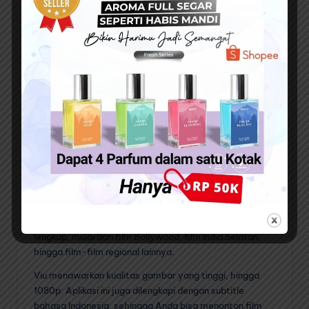
Bollywood yang cukup banyak, serta film-film India
Selatan.
iQIYI menawarkan kualitas gambar yang tinggi, hingga
1080p. Aplikasi ini juga dilengkapi dengan subtitle
bahasa Indonesia, sehingga Anda bisa menonton film
India tanpa harus khawatir tidak mengerti jalan
ceritanya.
Baca Juga :
7 Aplikasi Nonton Drama China Sub
Indo Paling Populer
Viu
Viu adalah aplikasi streaming film dan serial asal
Singapura yang menawarkan koleksi film India yang
lengkap, mulai dari film Bollywood, film India Selatan,
hingga film-film regional lainnya.
Viu menawarkan kualitas gambar yang tinggi, hingga
1080p. Aplikasi ini juga dilengkapi dengan subtitle
bahasa Indonesia, sehingga Anda bisa menonton film