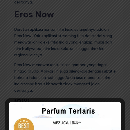
ceritanya.
Eros Now
Deretan aplikasi nonton film India selanjutnya adalah
Eros Now. Yaitu aplikasi streaming film dan serial yang
menawarkan koleksi film India yang lengkap, mulai dari
film Bollywood, film India Selatan, hingga film-film
regional lainnya.
Eros Now menawarkan kualitas gambar yang tinggi,
hingga 1080p. Aplikasi ini juga dilengkapi dengan subtitle
bahasa Indonesia, sehingga Anda bisa menonton film
India tanpa harus khawatir tidak mengerti jalan
ceritanya.
iQIYI
iQIYI adalah aplikasi streaming film dan serial asal
Tiongkok yang menawarkan koleksi film India yang cukup
lengkap. Aplikasi ini juga memiliki koleksi film-film