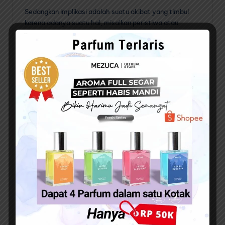
Sedangkan implikasi adalah suatu akibat yang timbul
karena adanya suatu hal, misalkan peristiwa atau
kejadian tertentu.
Dari sini kamu bisa menarik kesimpulan secara garis
besar bahwa implikasi globalisasi dan desentralisasi
dalam pendidikan sehari-hari kian beragam.
Berikut beberapa implikasi globalisasi dalam pendidikan
sehari-hari :
Kegiatan belajar mengajar bisa dilakukan tanpa
tatap muka
Meningkatnya kualitas pendidikan
Kemudahan dalam mendapatkan informasi
pendidikan
Meningkatkan kualitas tenaga pendidik
Munculnya program pertukaran pelajar
Menurunnya moral peserta didik akibat informasi
yang bebas