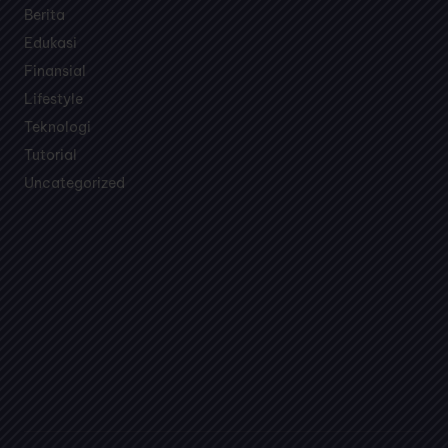
Temukan topik pembahasan menarik seputar bisnis,
teknologi, edukasi dan games dalam satu media.
Berita
Edukasi
Finansial
Lifestyle
Teknologi
Tutorial
Uncategorized