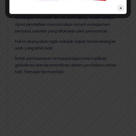
Munculnya kesenjangan sosial yang lebar
Sedangkan implikasi dari desentralisasi sendiri dalam
dunia pendidikan memunculkan sistem manajemen
berbasis sekolah yang dilakukan oleh pemerintah.
Hal ini diupayakan agar sekolah dapat berkembang ke
arah yang lebih baik.
Itulah pembahasan tentang bagaimana implikasi
globalisasi dan desentralisasi dalam
pendidikan
sehari
hari. Semoga bermanfaat.