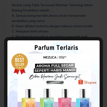
Berikut yang Tidak Termasuk Manfaat Teknologi dalam
Bidang Pendidikan adalah…..
A. Semua orang memiliki akses untuk memperoleh
pendidikan yang sama
B. Kaum difabel terbantu dengan adanya sistem braille
C. Pelajaran lebih efisien
D. Mendapatkan kualitas pendidikan yang lebih baik
E. Dana yang dibutuhkan besar
Jawaban
E. Dana yang dibutuhkan besar
Penjelasan
Manfaat teknologi di bidang pendidikan sangatlah
banyak, salah satunya adalah semua orang memiliki
kesempatan yang sama untuk mendapatkan pendidikan
yang lebih baik.
Selain itu dengan adanya teknologi
pendidikan
kian
efisien dan lebih cepat dalam pengembangannya, dan