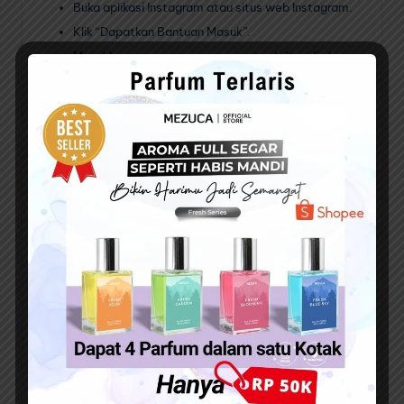
Buka aplikasi Instagram atau situs web Instagram.
Klik “Dapatkan Bantuan Masuk”.
Masukkan nama pengguna yang terdaftar di akun
Instagram kita.
Klik “Lanjutkan”.
Ikuti saja langkah-langkah yang diminta oleh pihak
Instagram untuk menghapus akun kalian.
Menghubungi Instagram
Cara ini tidak berbeda jauh dari “cara hapus akun IG lupa
sandi dan email” diatas. Dimana meminta bantuan pihak
Instagram adalah cara terbaik dan terakhir untuk bisa
menghapus akun IG kalian.
Berikut langkah-langkahnya :
Buka situs web Instagram.
Klik “Bantuan”.