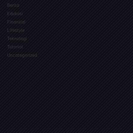
Temukan topik pembahasan menarik seputar bisnis,
teknologi, edukasi dan games dalam satu media.
Berita
Edukasi
Finansial
Lifestyle
Teknologi
Tutorial
Uncategorized