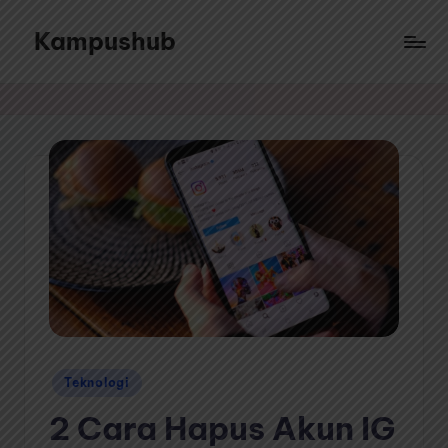
Kampushub
Skip
to
Sajian
content
ragam
informasi
dari
berbagai
topik
menarik
Posted
Teknologi
in
2 Cara Hapus Akun IG