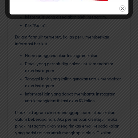
Klik “Hubungi Kami”.
Pilih “Saya ingin menghapus akun saya”.
Isi formulir yang disediakan oleh Instagram.
Klik “Kirim”.
Dalam formulir tersebut, kalian perlu memberikan
informasi berikut :
Nama pengguna akun Instagram kalian
Email yang pernah digunakan untuk mendaftar
akun Instagram
Tanggal lahir yang kalian gunakan untuk mendaftar
akun Instagram
Informasi lain yang dapat membantu Instagram
untuk mengidentifikasi akun IG kalian
Pihak Instagram akan menanggapi permintaan kalian
dalam beberapa hari. Jika permintaan disetujui, maka
pihak Instagram akan mengirimkan email kepada kalian
yang berisi tautan untuk menghapus akun IG kalian.