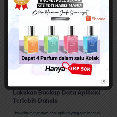
Pahami Data Apa Saja yang
Akan Dihapus
Sebelum menghapus data aplikasi, penting untuk
memahami data apa saja yang akan dihapus. Data
aplikasi dapat berupa :
Cache : Data sementara yang digunakan oleh
aplikasi untuk meningkatkan kinerja.
Data : Data yang tersimpan secara permanen di
perangkat, seperti file, foto, dan dokumen.
Pengaturan : Pengaturan yang telah kalian buat
untuk aplikasi.
Lakukan Backup Data Aplikasi
Terlebih Dahulu
Jika kalian menghapus data aplikasi yang tersimpan di