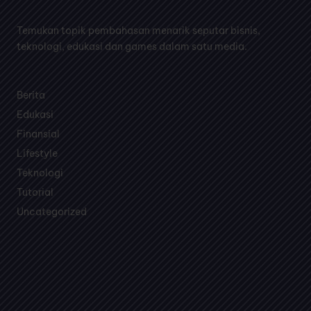
Temukan topik pembahasan menarik seputar bisnis,
teknologi, edukasi dan games dalam satu media.
Berita
Edukasi
Finansial
Lifestyle