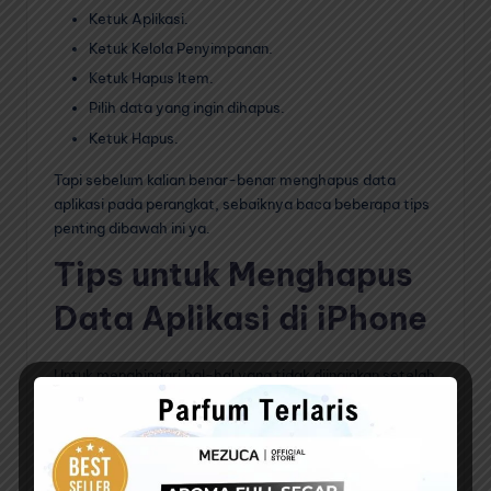
Ketuk Aplikasi.
Ketuk Kelola Penyimpanan.
Ketuk Hapus Item.
Pilih data yang ingin dihapus.
Ketuk Hapus.
Tapi sebelum kalian benar-benar menghapus data
aplikasi pada perangkat, sebaiknya baca beberapa tips
penting dibawah ini ya.
Tips untuk Menghapus
Data Aplikasi di iPhone
Untuk menghindari hal-hal yang tidak diinginkan setelah
dilakukan penghapusan data aplikasi, ada baiknya kalian
membaca tips penting dibawah ini.
Berikut beberapa tips penting untuk menghapus data
aplikasi di iPhone secara lengkap :