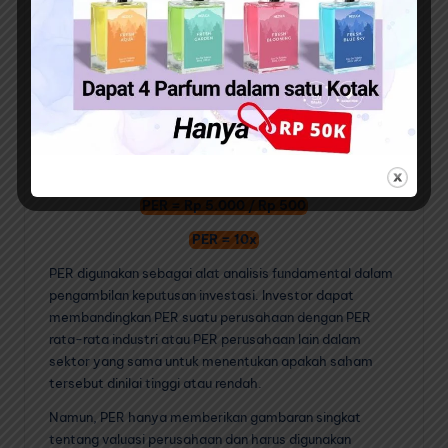
Contoh penghitungan PER:
Jika harga saham perusahaan ABC adalah Rp 5.000 per
saham dan laba bersih per sahamnya sebesar Rp 500,
maka PER perusahaan ABC adalah 10 (Rp 5.000 / Rp
500). Ini berarti investor harus membayar 10 kali lipat
dari laba bersih perusahaan untuk membeli saham ABC
tersebut.
PER = Harga Saham / Laba Bersih Per Saham
PER = Rp 5.000 / Rp 500
PER = 10x
PER digunakan sebagai alat analisis fundamental dalam
pengambilan keputusan investasi. Investor dapat
membandingkan PER suatu perusahaan dengan PER
rata-rata industri atau PER perusahaan lain dalam
sektor yang sama untuk menentukan apakah saham
tersebut dinilai tinggi atau rendah.
Namun, PER hanya memberikan gambaran singkat
tentang valuasi perusahaan dan harus digunakan