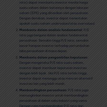
ratio) dapat membantu investor menilai harga
suatu saham dalam kaitannya dengan laba per
saham (EPS) yang dihasilkan oleh perusahaan.
Dengan demikian, investor dapat menentukan
apakah suatu saham
undervalued
atau
overvalued
.
Membantu dalam analisis fundamental:
P/E
ratio juga berguna dalam analisis fundamental
perusahaan. Semakin tinggi P/E ratio, semakin
besar harapan investor terhadap pertumbuhan
laba perusahaan di masa depan.
Membantu dalam pengambilan keputusan:
Dengan mengetahui P/E ratio suatu saham,
investor dapat membuat keputusan investasi
dengan lebih bijak. Jika P/E ratio terlalu tinggi,
investor dapat menunggu atau mencari alternatif
investasi lain yang lebih murah.
Membandingkan perusahaan:
P/E ratio juga
memungkinkan investor untuk membandingkan
perusahaan di dalam satu industri yang sama.
Dengan cara membandingkan P/E ratio dari