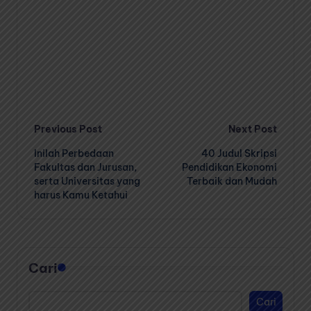
Post
Previous Post
Next Post
Inilah Perbedaan
40 Judul Skripsi
navigation
Fakultas dan Jurusan,
Pendidikan Ekonomi
serta Universitas yang
Terbaik dan Mudah
harus Kamu Ketahui
Cari
Cari