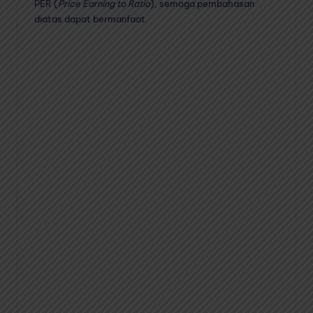
PER
(
Price Earning to Ratio
), semoga pembahasan
diatas dapat bermanfaat.