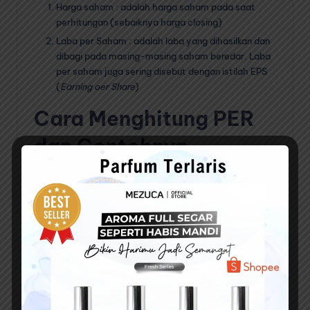
Harga saham : adalah harga saham pada saat
perhitungan (sebaiknya harga closing)
Laba per Saham : adalah laba yang dihasilkan dan
dibagi pada masing-masing saham beredar. Laba
per saham juga sering disebut dengan istilah EPS
(
Earning oer Share
)
Cara Menghitung PER
dan Contohnya
PER (Price to Earnings Ratio) adalah salah satu rasio
valuasi yang digunakan untuk menilai harga saham
perusahaan. PER menggambarkan hubungan antara
harga saham perusahaan dengan laba bersih yang
dihasilkan perusahaan.
Rumus untuk menghitung PER adalah:
PER = Harga Saham / Laba Bersih Per Saham