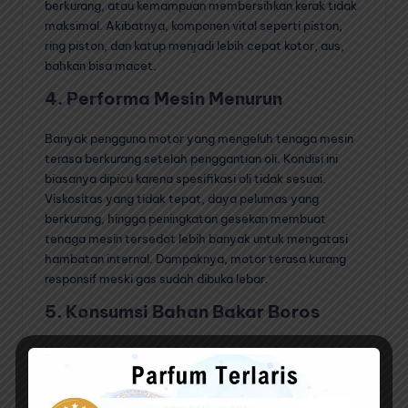
berkurang, atau kemampuan membersihkan kerak tidak
maksimal. Akibatnya, komponen vital seperti piston,
ring piston, dan katup menjadi lebih cepat kotor, aus,
bahkan bisa macet.
4. Performa Mesin Menurun
Banyak pengguna motor yang mengeluh tenaga mesin
terasa berkurang setelah penggantian oli. Kondisi ini
biasanya dipicu karena spesifikasi oli tidak sesuai.
Viskositas yang tidak tepat, daya pelumas yang
berkurang, hingga peningkatan gesekan membuat
tenaga mesin tersedot lebih banyak untuk mengatasi
hambatan internal. Dampaknya, motor terasa kurang
responsif meski gas sudah dibuka lebar.
5. Konsumsi Bahan Bakar Boros
Mesin yang bekerja lebih berat karena pelumasan tidak
ideal akan otomatis mengonsumsi lebih banyak bahan
bakar. Borosnya bensin bukan hanya merugikan secara