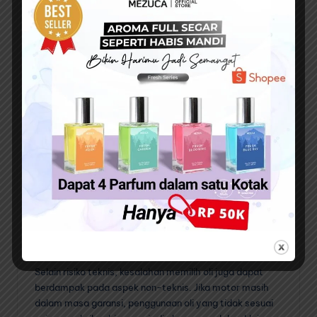
finansial, tetapi juga menandakan mesin tidak bekerja
efisien.
Honda Stylo
, yang dirancang sebagai motor
stylish dan hemat bahan bakar, tentu tidak akan
menampilkan performa terbaiknya bila oli tidak sesuai
standar.
6. Risiko Kerusakan Jangka Panjang
Kesalahan penggunaan oli tidak selalu menimbulkan
kerusakan instan. Namun dalam jangka panjang,
komponen mesin bisa mengalami keausan prematur,
timbul kerak berlebih, hingga kerusakan serius seperti
piston macet atau silinder baret. Biaya perbaikannya
tentu jauh lebih besar dibanding sekadar rutin
menggunakan oli dengan spesifikasi yang tepat.
7. Garansi Bisa Hangus
Selain risiko teknis, kesalahan memilih oli juga dapat
berdampak pada aspek non-teknis. Jika motor masih
dalam masa garansi, penggunaan oli yang tidak sesuai