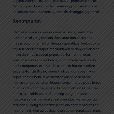
anjuran pabrikan bisa menjadi alasan penolakan klaim.
Artinya, pemilik motor akan menanggung sendiri biaya
perbaikan meski seharusnya masih ditanggung garansi.
Kesimpulan
Oli mesin bukan sekadar cairan pelumas, melainkan
elemen vital yang menentukan umur dan performa
mesin. Salah memilih oli dengan spesifikasi berbeda dari
anjuran pabrikan dapat menimbulkan berbagai masalah,
mulai dari mesin cepat panas, performa menurun,
konsumsi bahan bakar boros, hingga kerusakan parah
pada komponen internal.Untuk motor harian modern
seperti
Honda Stylo
, memilih oli dengan spesifikasi
tepat adalah bentuk perawatan paling sederhana
namun sangat penting. Jangan tergiur hanya pada harga
murah atau promosi, karena kerugian akibat kerusakan
mesin jauh lebih besar dibanding penghematan sesaat.
Pastikan selalu memeriksa rekomendasi viskositas dan
standar oli yang disarankan pabrikan agar motor tetap
nyaman, irit, dan awet digunakan dalam jangka panjang.