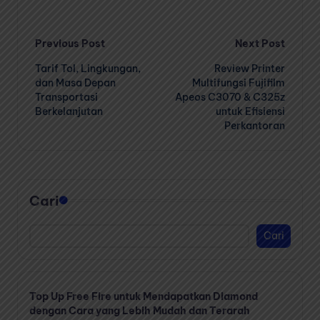
Post
Previous Post
Next Post
Tarif Tol, Lingkungan,
Review Printer
navigation
dan Masa Depan
Multifungsi Fujifilm
Transportasi
Apeos C3070 & C325z
Berkelanjutan
untuk Efisiensi
Perkantoran
Cari
Cari
Top Up Free Fire untuk Mendapatkan Diamond
dengan Cara yang Lebih Mudah dan Terarah