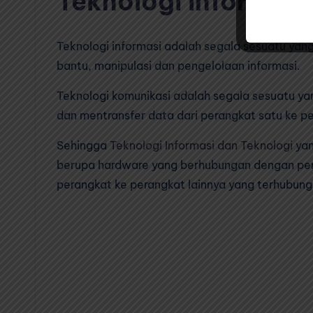
Teknologi Informasi
Teknologi informasi adalah segala sesuatu yan
bantu, manipulasi dan pengelolaan informasi.
Teknologi komunikasi adalah segala sesuatu y
dan mentransfer data dari perangkat satu ke p
Sehingga
Teknologi Informasi dan Teknologi
yan
berupa hardware yang berhubungan dengan pe
perangkat ke perangkat lainnya yang terhubung