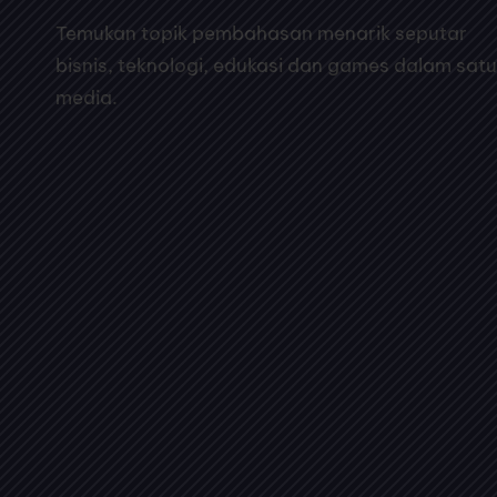
Temukan topik pembahasan menarik seputar
bisnis, teknologi, edukasi dan games dalam satu
media.