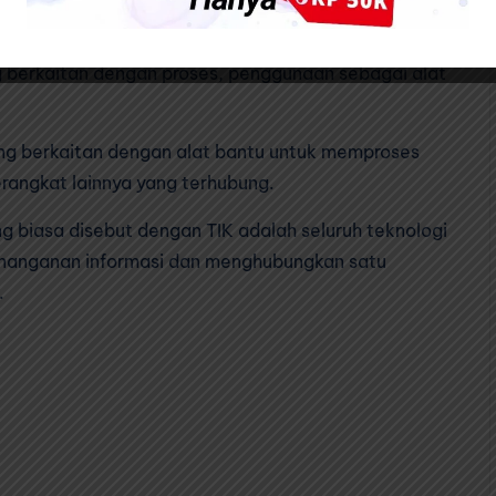
 dan Komunikasi
g berkaitan dengan proses, penggunaan sebagai alat
ang berkaitan dengan alat bantu untuk memproses
erangkat lainnya yang terhubung.
g biasa disebut dengan TIK adalah seluruh teknologi
nanganan informasi dan menghubungkan satu
.