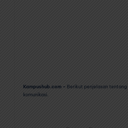
Kampushub.com –
Berikut penjelasan tentang
komunikasi.