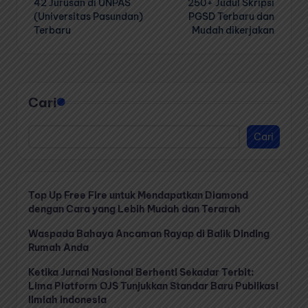
42 Jurusan di UNPAS
250+ Judul Skripsi
navigation
(Universitas Pasundan)
PGSD Terbaru dan
Terbaru
Mudah dikerjakan
Cari
Cari
Top Up Free Fire untuk Mendapatkan Diamond
dengan Cara yang Lebih Mudah dan Terarah
Waspada Bahaya Ancaman Rayap di Balik Dinding
Rumah Anda
Ketika Jurnal Nasional Berhenti Sekadar Terbit:
Lima Platform OJS Tunjukkan Standar Baru Publikasi
Ilmiah Indonesia