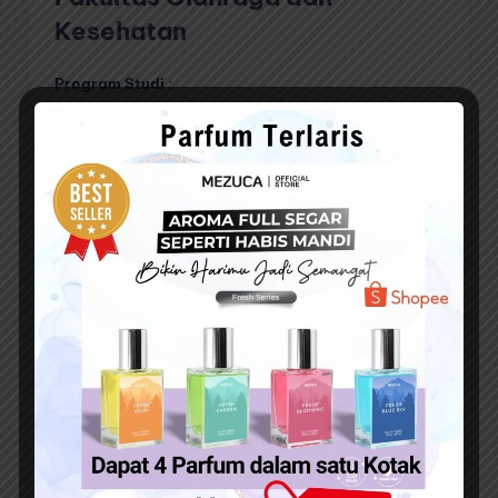
Kesehatan
Program Studi :
Pelatihan Olahraga Pariwisata (D3)
Pendidikan Jasmani Kesehatan dan Rekreasi (S1)
Pendidikan Kepelatihan Olahraga (S1)
Ilmu Keolahragaan (S1)
Fakultas Matematika dan Ilmu
Pengetahuan Alam
Program Studi :
Analis Kimia (D3)
Budidaya Kelautan (D3)
Pendidikan Matematika (S1)
Pendidikan Biologi (S1)