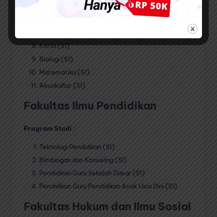
Pendidikan Fisika (S1)
Pendidikan IPA (S1)
Pendidikan Kimia (S1)
Kimia (S1)
Biologi (S1)
Matematika (S1)
Akuakultur (S1)
Fakultas Ilmu Pendidikan
Program Studi :
Teknologi Pendidikan (S1)
Bimbingan dan Konseling (S1)
Pendidikan Guru Sekolah Dasar (S1)
Pendidikan Guru Pendidikan Anak Usia Dini (S1)
Fakultas Hukum dan Ilmu Sosial