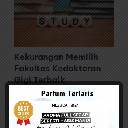
Kekurangan Memilih
Fakultas Kedokteran
Gigi Terbaik
Meski menawarkan sejumlah keuntungan yang begitu
menggiurkan, tetap saja ada kekurangan yang harus
diterima. Berikut daftar kekurangan dari memilih
Fakultas Kedokteran Gigi Terbaik :
Biaya Pendidikan yang Mahal