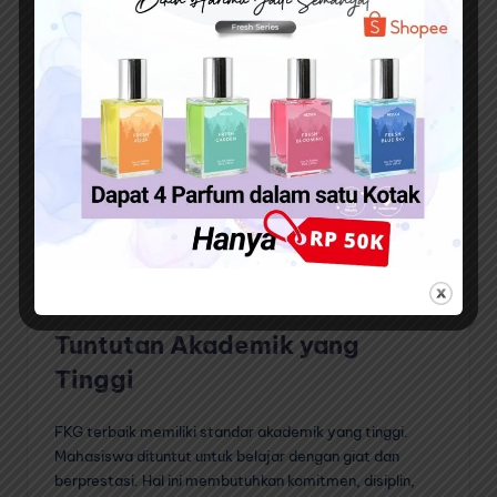
FKG terbaik biasanya memiliki biaya pendidikan yang
lebih mahal dibandingkan dengan FKG lainnya. Biaya ini
meliputi biaya kuliah, biaya praktikum, biaya buku dan
materi pembelajaran, serta biaya hidup selama masa
studi.
Persaingan Ketat
Untuk masuk ke FKG terbaik, calon mahasiswa harus
bersaing dengan ribuan pendaftar lainnya. Proses
seleksi yang ketat dan kuota yang terbatas membuat
persaingan semakin sengit.
Tuntutan Akademik yang
Tinggi
FKG terbaik memiliki standar akademik yang tinggi.
Mahasiswa dituntut untuk belajar dengan giat dan
berprestasi. Hal ini membutuhkan komitmen, disiplin,