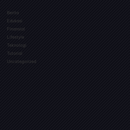
Temukan topik pembahasan menarik seputar bisnis,
teknologi, edukasi dan games dalam satu media.
Berita
Edukasi
Finansial
Lifestyle
Teknologi
Tutorial
Uncategorized