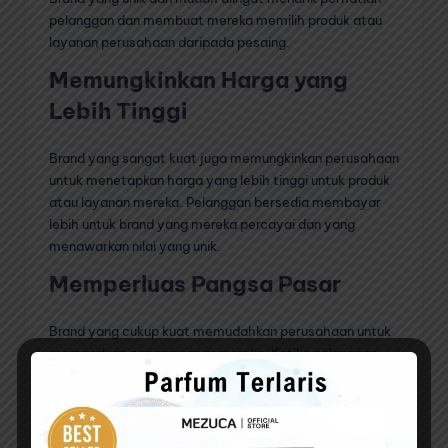
pelanggan dan membuat mereka memilih produk atau
layanan perusahaan daripada pesaing.
Memungkinkan Harga yang
Lebih Tinggi
Brand yang sangat kuat juga memungkinkan perusahaan
untuk menetapkan harga yang lebih tinggi untuk produk
atau layanan mereka. Pelanggan bersedia membayar
lebih untuk brand yang mereka percayai dan yang
menawarkan nilai yang unik.
Memperluas Pangsa Pasar
Brand yang cukup kuat memudahkan perusahaan untuk
memperluas pangsa pasar mereka. Ketika pelanggan
sudah mengenal dan mempercayai suatu brand, mereka
cenderung lebih terbuka untuk mencoba produk atau
layanan baru dari brand tersebut.