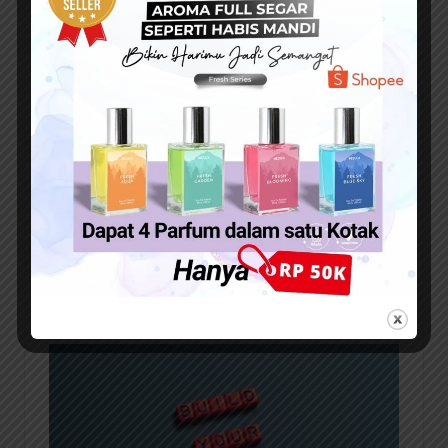
Meningkatkan Nilai Perusahaan
Brand yang kuat meningkatkan nilai perusahaan secara
keseluruhan. Brand yang dikenal dan dihargai oleh
pelanggan dan investor memiliki nilai yang lebih tinggi di
pasar. Hal ini dapat mempermudah perusahaan untuk
mendapatkan investasi dan pinjaman.
Mengurangi Biaya Pemasaran
Brand yang sangat kuat mengurangi biaya pemasaran
perusahaan. Ketika brand sudah dikenal dan dipercaya
oleh pelanggan, perusahaan tidak perlu mengeluarkan
banyak uang untuk beriklan atau mempromosikan
produk atau layanan mereka.