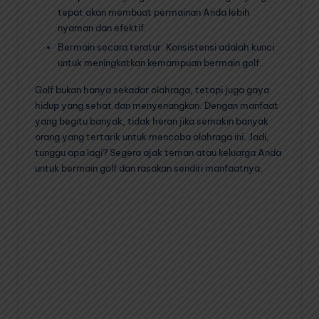
tepat akan membuat permainan Anda lebih
nyaman dan efektif.
Bermain secara teratur: Konsistensi adalah kunci
untuk meningkatkan kemampuan bermain golf.
Golf bukan hanya sekadar olahraga, tetapi juga gaya
hidup yang sehat dan menyenangkan. Dengan manfaat
yang begitu banyak, tidak heran jika semakin banyak
orang yang tertarik untuk mencoba olahraga ini. Jadi,
tunggu apa lagi? Segera ajak teman atau keluarga Anda
untuk bermain golf dan rasakan sendiri manfaatnya.