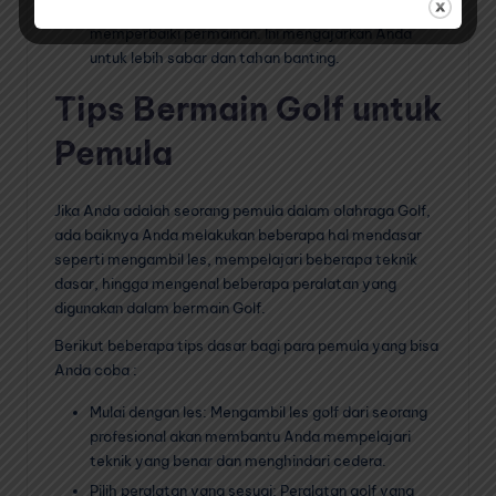
menerima kegagalan dan terus berusaha untuk
memperbaiki permainan. Ini mengajarkan Anda
untuk lebih sabar dan tahan banting.
Tips Bermain Golf untuk
Pemula
Jika Anda adalah seorang pemula dalam olahraga Golf,
ada baiknya Anda melakukan beberapa hal mendasar
seperti mengambil les, mempelajari beberapa teknik
dasar, hingga mengenal beberapa peralatan yang
digunakan dalam bermain Golf.
Berikut beberapa tips dasar bagi para pemula yang bisa
Anda coba :
Mulai dengan les: Mengambil les golf dari seorang
profesional akan membantu Anda mempelajari
teknik yang benar dan menghindari cedera.
Pilih peralatan yang sesuai: Peralatan golf yang