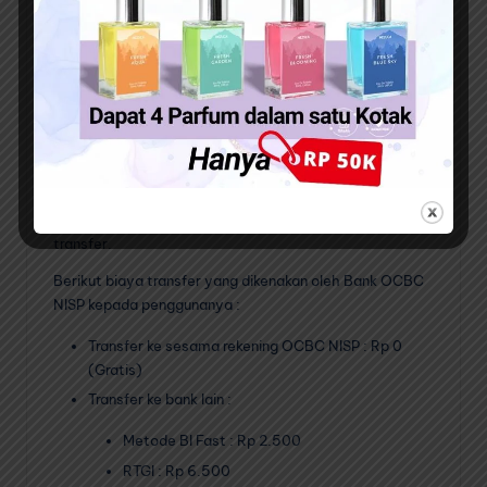
Seperti yang kita ketahui bahwa setiap kali
menggunakan fasilitas transfer baik ke sesama bank
maupun antar bank akan dikenakan biaya.
Adapun besaran biaya transfer tersebut cukup
bervariatif pada masing-masing layanan. Dengan
mengetahui besaran biaya transfer ini akan
memudahkan kita dalam mengetahui berapa
sebenarnya biaya yang dibutuhkan dalam sekali
transfer.
Berikut biaya transfer yang dikenakan oleh Bank OCBC
NISP kepada penggunanya :
Transfer ke sesama rekening OCBC NISP : Rp 0
(Gratis)
Transfer ke bank lain :
Metode BI Fast : Rp 2.500
RTGI : Rp 6.500