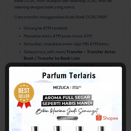
Bank OCBC NISP ataupun dari rekening OCBC NISP ke
rekening dengan bank yang sama.
Cara transfer menggunakan Kode Bank OCBC NISP :
Datang ke ATM terdekat
Masukkan kartu ATM pada mesin ATM
Kemudian, masukkan enam digit PIN ATM kamu
Selanjutnya, pilih menu
Transfer
>
Transfer Antar
Bank / Transfer ke Bank Lain
Masukkan kode Bank OCBC NISP
“028”
beserta
nomor rekening Bank OCBC NISP tujuan transfer
Lalu masukkan jumlah nominal uang yang akan
kamu transfer
Dan ikuti instruksi selanjutnya sampai transaksi
berhasil
Biaya Transfer Antar
Bank