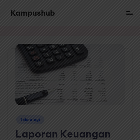
Kampushub
Skip
to
Sajian
content
ragam
informasi
dari
berbagai
topik
menarik
Posted
Teknologi
in
Laporan Keuangan