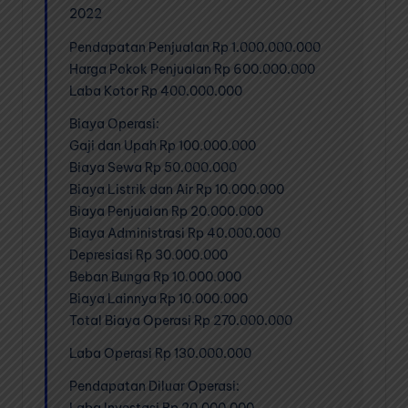
2022
Pendapatan Penjualan Rp 1.000.000.000
Harga Pokok Penjualan Rp 600.000.000
Laba Kotor Rp 400.000.000
Biaya Operasi:
Gaji dan Upah Rp 100.000.000
Biaya Sewa Rp 50.000.000
Biaya Listrik dan Air Rp 10.000.000
Biaya Penjualan Rp 20.000.000
Biaya Administrasi Rp 40.000.000
Depresiasi Rp 30.000.000
Beban Bunga Rp 10.000.000
Biaya Lainnya Rp 10.000.000
Total Biaya Operasi Rp 270.000.000
Laba Operasi Rp 130.000.000
Pendapatan Diluar Operasi:
Laba Investasi Rp 20.000.000