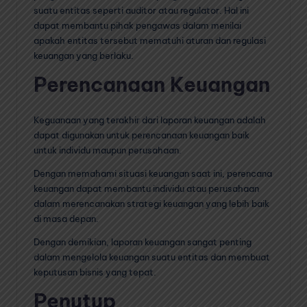
suatu entitas seperti auditor atau regulator. Hal ini
dapat membantu pihak pengawas dalam menilai
apakah entitas tersebut mematuhi aturan dan regulasi
keuangan yang berlaku.
Perencanaan Keuangan
Keguanaan yang terakhir dari laporan keuangan adalah
dapat digunakan untuk perencanaan keuangan baik
untuk individu maupun perusahaan.
Dengan memahami situasi keuangan saat ini, perencana
keuangan dapat membantu individu atau perusahaan
dalam merencanakan strategi keuangan yang lebih baik
di masa depan.
Dengan demikian, laporan keuangan sangat penting
dalam mengelola keuangan suatu entitas dan membuat
keputusan bisnis yang tepat.
Penutup