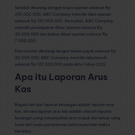
Setelah dikurangi dengan biaya operasi sebesar Rp
270.000.000, ABC Company memiliki laba operasi
sebesar Rp 130.000.000. Kemudian, ABC Company
memiliki pendapatan diluar operasi sebesar Rp
30.000.000 dan beban diluar operasi sebesar Rp
7.000.000.
Dan setelah dikurangi dengan beban pajak sebesar Rp
30.000.000, ABC Company memiliki laba bersih
sebesar Rp 123.000.000 pada akhir tahun 2022.
Apa itu Laporan Arus
Kas
Bagian lain dari laporan keuangan adalah laporan arus
kas, dimana laporan arus kas adalah sebuah laporan
keuangan yang menunjukkan arus masuk dan keluar uang
tunai dari suatu perusahaan selama periode waktu
tertentu.