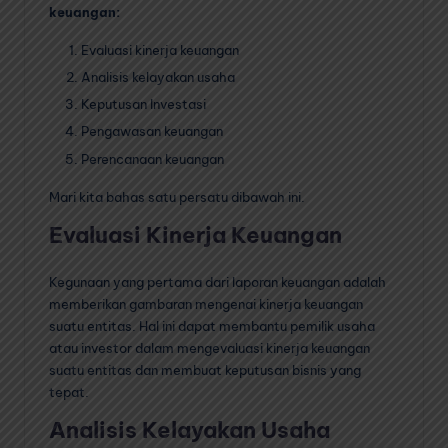
keuangan:
Evaluasi kinerja keuangan
Analisis kelayakan usaha
Keputusan Investasi
Pengawasan keuangan
Perencanaan keuangan
Mari kita bahas satu persatu dibawah ini.
Evaluasi Kinerja Keuangan
Kegunaan yang pertama dari laporan keuangan adalah
memberikan gambaran mengenai kinerja keuangan
suatu entitas. Hal ini dapat membantu pemilik usaha
atau investor dalam mengevaluasi kinerja keuangan
suatu entitas dan membuat keputusan bisnis yang
tepat.
Analisis Kelayakan Usaha