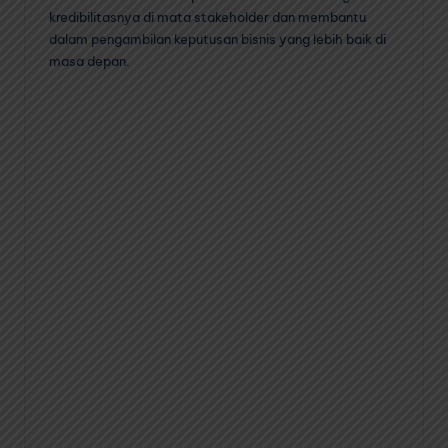
kredibilitasnya di mata stakeholder dan membantu
dalam pengambilan keputusan bisnis yang lebih baik di
masa depan.