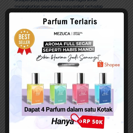
meningkatkan awareness masyarakat terhadap
pemenuhan gizi.
Artikel Menarik Lainnya :
Daftar Prospek Kerja Kesejahteraan Sosial Terbaru
Inilah Prospek Kerja Manajemen Pemasaran yang
harus diketahui
Daftar Terbaik Prospek Kerja Jurusan Hukum
Keluarga Islam
Peneliti
Jika memiliki passion terhadap dunia akademik, lulusan
ahli gizi dapat menekuni profesi ini. Tentunya penelitian
yang dijalani berkutat di bidang gizi.
Ada banyak hal mengenai gizi perlu diteliti dengan
tujuan dapat membantu pemerintah dalam
meningkatkan kualitas gizi masyarakat.