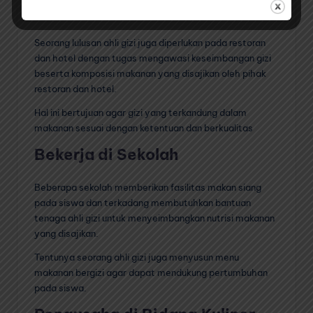
Bekerja di Restoran dan Hotel
Seorang lulusan ahli gizi juga diperlukan pada restoran
dan hotel dengan tugas mengawasi keseimbangan gizi
beserta komposisi makanan yang disajikan oleh pihak
restoran dan hotel.
Hal ini bertujuan agar gizi yang terkandung dalam
makanan sesuai dengan ketentuan dan berkualitas
Bekerja di Sekolah
Beberapa sekolah memberikan fasilitas makan siang
pada siswa dan terkadang membutuhkan bantuan
tenaga ahli gizi untuk menyeimbangkan nutrisi makanan
yang disajikan.
Tentunya seorang ahli gizi juga menyusun menu
makanan bergizi agar dapat mendukung pertumbuhan
pada siswa.