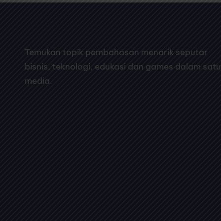
Temukan topik pembahasan menarik seputar
bisnis, teknologi, edukasi dan games dalam satu
media.