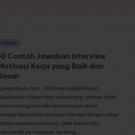
Posted
Edukasi
n
10 Contoh Jawaban Interview
Motivasi Kerja yang Baik dan
Benar
Kampushub.com - Motivasi adalah kunci
kesuksesan dalam karir seseorang, namun tidak
semua orang memiliki kemampuan untuk
mengartikulasikan motivasi mereka dengan jelas
dalam wawancara kerja. Oleh karena itu,
menjawab pertanyaan tentang…