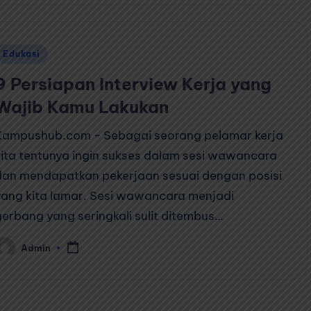
Posted
Edukasi
n
9 Persiapan Interview Kerja yang
Wajib Kamu Lakukan
Kampushub.com - Sebagai seorang pelamar kerja
kita tentunya ingin sukses dalam sesi wawancara
dan mendapatkan pekerjaan sesuai dengan posisi
yang kita lamar. Sesi wawancara menjadi
gerbang yang seringkali sulit ditembus…
Admin
osted
y