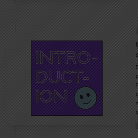
b
i
P
b