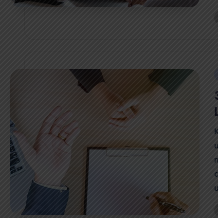
P
b
i
P