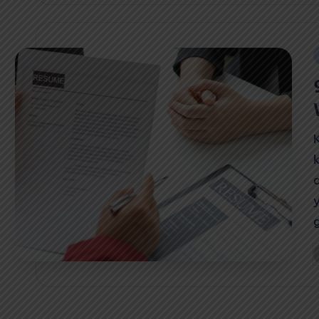
i
P
b