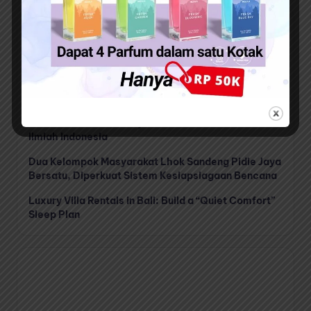
Top Up Free Fire untuk Mendapatkan Diamond
dengan Cara yang Lebih Mudah dan Terarah
Waspada Bahaya Ancaman Rayap di Balik Dinding
Rumah Anda
Ketika Jurnal Nasional Berhenti Sekadar Terbit:
Lima Platform OJS Tunjukkan Standar Baru Publikasi
Ilmiah Indonesia
Dua Kelompok Masyarakat Lhok Sandeng Pidie Jaya
Bersatu, Diperkuat Sistem Kesiapsiagaan Bencana
Luxury Villa Rentals in Bali: Build a “Quiet Comfort”
Sleep Plan