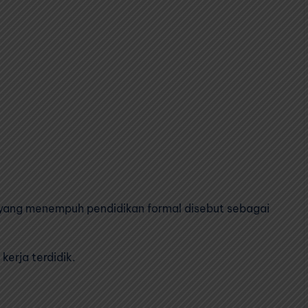
 yang menempuh pendidikan formal disebut sebagai
erja terdidik.