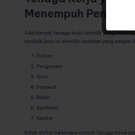
Menempuh Pendidika
Ada banyak tenaga kerja terdidik yang menemp
terdidik jenis ini memiliki keahlian yang sangat
Dokter
Pengacara
Guru
Perawat
Bidan
Apoteker
Saniter
Itulah daftar beberapa contoh
Tenaga Kerja ya