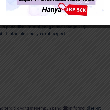
n Formal Disebut
uh pendidikan formal, yang mana tenaga kerja
 dibutuhkan oleh masyarakat, seperti :
ng terdidik yang menempuh pendidikan formal
disebut