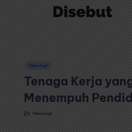
Posted
Teknologi
in
Tenaga Kerja yang
Menempuh Pendidi
Teknologi
Posted
in