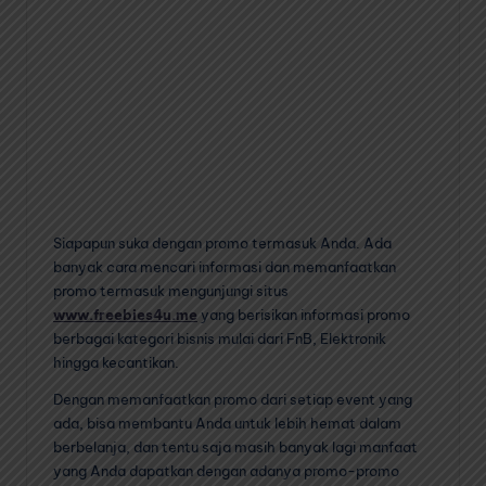
Siapapun suka dengan promo termasuk Anda. Ada
banyak cara mencari informasi dan memanfaatkan
promo termasuk mengunjungi situs
www.freebies4u.me
yang berisikan informasi promo
berbagai kategori bisnis mulai dari FnB, Elektronik
hingga kecantikan.
Dengan memanfaatkan promo dari setiap event yang
ada, bisa membantu Anda untuk lebih hemat dalam
berbelanja, dan tentu saja masih banyak lagi manfaat
yang Anda dapatkan dengan adanya promo-promo