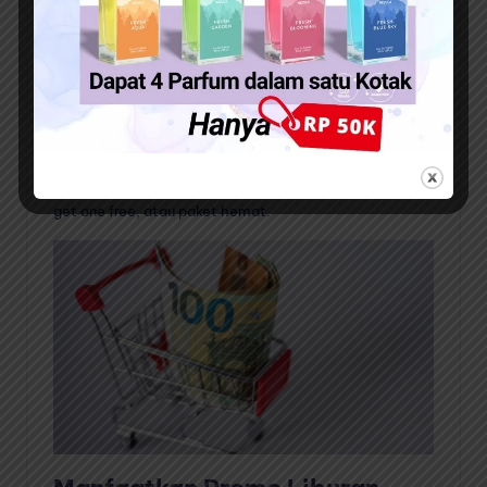
ongkir. Promo ini bisa menghemat pengeluaran Anda
untuk biaya pengiriman.
Jangan Lupa Promo Makanan
Promo tidak hanya berlaku untuk barang-barang, tapi
juga untuk makanan. Banyak restoran atau kafe yang
menawarkan promo makanan, seperti diskon, buy one
get one free, atau paket hemat.