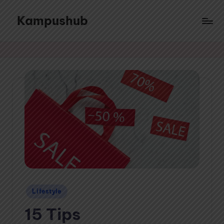
Kampushub
Skip
to
Sajian
content
ragam
informasi
dari
berbagai
topik
menarik
Posted
Lifestyle
in
15 Tips