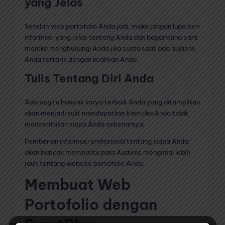
yang Jelas
Setelah web portofolio Anda jadi, maka jangan lupa beri
informasi yang jelas tentang Anda dan bagaimana cara
mereka menghubungi Anda jika suatu saat ada audiens
Anda tertarik dengan keahlian Anda.
Tulis Tentang Diri Anda
Ada begitu banyak karya terbaik Anda yang ditampilkan
akan menjadi sulit mendapatkan klien jika Anda tidak
menceritakan siapa Anda sebenarnya.
Pemberian informasi profesional tentang siapa Anda
akan banyak membantu para Audiens mengenal lebih
jauh tentang website portofolio Anda.
Membuat Web
Portofolio dengan
SuratPlus