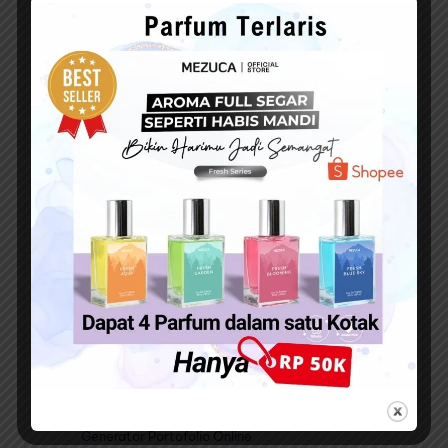
Ada salah satu web yang bisa banget bantu Anda
membuat sebuah web portofolio dengan sangat mudah
dan cepat, yakni SuratPlus.
SuratPlus adalah sebuah platform online yang bisa
bantu Anda membuat website portofolio dengan mudah
dan cepat. Hal ini didukung dengan banyaknya template
yang sangat variatif dan menarik yang bisa langsung
Anda gunakan dengan mudah tanpa perlu melakukan
coding dalam pembuatannya.
Berikut cara membuat web portofolio dengan SuratPlus
:
Kunjungi web SuratPlus.com
Cari dan klik tombol buat web portofolio
Pilih daftar atau login dengan akun Google Anda
Kemudian Anda akan diarahkan ke halaman
Generator Portofolio Online