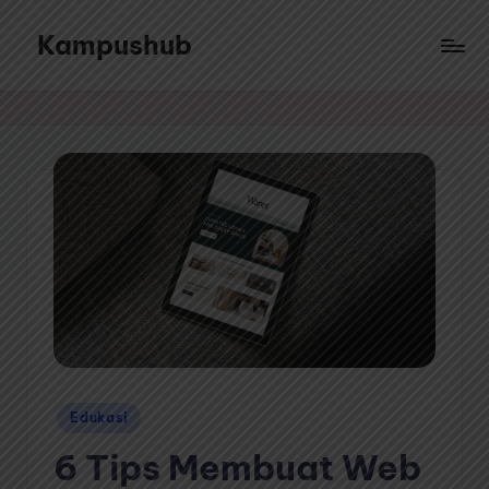
Kampushub
Skip
to
Sajian
content
ragam
informasi
dari
berbagai
topik
menarik
Posted
Edukasi
in
6 Tips Membuat Web