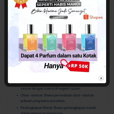
kartu debit atau kredit internasional.
Notifikasi Bank: Beritahu bankmu tentang rencana
perjalananmu agar tidak terjadi pemblokiran kartu.
Kemas Barang Secukupnya
Bawa barang secukupnya agar terhindar dari beban
yang berlebih saat bepergian. Yang perlu Anda bawa
adalah produk atau barang yang Anda butuhkan setiap
saat, jika bukan produk kategori tersebut, Anda bisa
membelinya saat sudah sampai di tujuan. Berikut
beberapa produk atau barang yang harus Anda
persiapkan terlebih dahulu :
Pakaian: Bawa pakaian yang nyaman, fleksibel, dan
sesuai dengan cuaca di negara tujuan.
Obat-obatan: Bawa persediaan obat-obatan
pribadi yang kamu butuhkan.
Perlengkapan Mandi: Bawa perlengkapan mandi
dalam kemasan travel size.