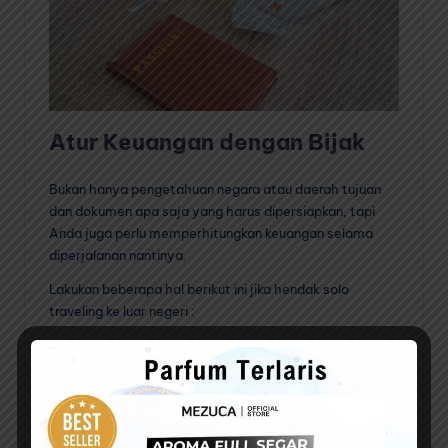
Atur Keuangan dengan Bijak
Bukan hanya pengetahuan negara atau daerah tujuan
dan dokumen apa saja yang harus dipersiapkan, tapi
Anda juga perlu memperhitungkan keuangan selama
diperjalanan nantinya.
Lakukan beberapa hal berikut ini jika hendak solo
traveling ke luar negeri :
Budgeting: Buat anggaran yang realistis dan patuhi
anggaran tersebut.
Uang Tunai dan Kartu: Bawa uang tunai dalam
mata uang lokal dalam jumlah yang cukup, namun
jangan terlalu banyak. Jangan lupa juga membawa