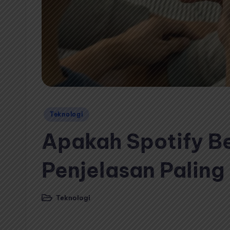
Posted
Teknologi
in
Apakah Spotify B
Penjelasan Palin
Teknologi
Posted
in