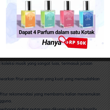
innya.
menutup kemungkinan bahwa Spotify memiliki kelebihan
i koleksi musik yang sangat luas, termasuk jutaan
warkan fitur pencarian yang kuat yang memudahkan
fitur rekomendasi yang membantu kalian menemukan
gguna.
rbagai daftar putar yang dikurasi oleh tim Spotify