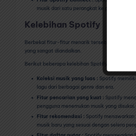
musik dari satu perangkat ke perangkat la
Kelebihan Spotify
Berbekal fitur-fitur menarik tersebut, tidak 
yang sangat diandalkan.
Berikut beberapa kelebihan Spotify :
Koleksi musik yang luas :
Spotify memilik
lagu dari berbagai genre dan era.
Fitur pencarian yang kuat :
Spotify mena
pengguna menemukan musik yang disukai.
Fitur rekomendasi :
Spotify menawarkan 
musik baru yang sesuai dengan selera pen
Fitur daftar putar :
Spotify menawarkan be