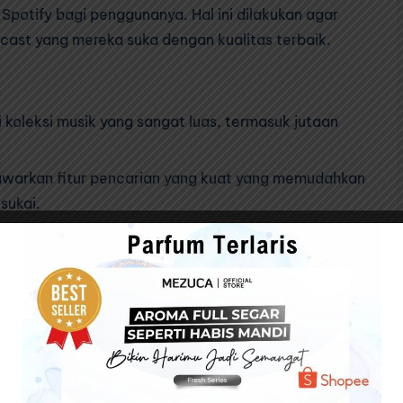
Spotify bagi penggunanya. Hal ini dilakukan agar
ast yang mereka suka dengan kualitas terbaik.
i koleksi musik yang sangat luas, termasuk jutaan
warkan fitur pencarian yang kuat yang memudahkan
sukai.
fitur rekomendasi yang membantu kalian menemukan
gguna.
rbagai daftar putar yang dikurasi oleh tim Spotify
guna untuk mengunduh musik untuk didengarkan
memungkinkan pengguna untuk mentransmisikan