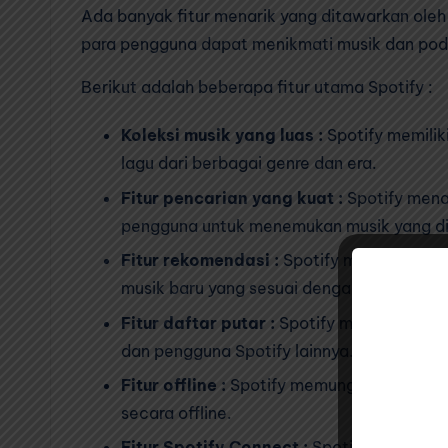
Ada banyak fitur menarik yang ditawarkan oleh 
para pengguna dapat menikmati musik dan podc
Berikut adalah beberapa fitur utama Spotify :
Koleksi musik yang luas :
Spotify memilik
lagu dari berbagai genre dan era.
Fitur pencarian yang kuat :
Spotify mena
pengguna untuk menemukan musik yang di
Fitur rekomendasi :
Spotify menawarkan 
musik baru yang sesuai dengan selera pen
Fitur daftar putar :
Spotify menawarkan be
dan pengguna Spotify lainnya.
Fitur offline :
Spotify memungkinkan peng
secara offline.
Fitur Spotify Connect :
Spotify Connect 