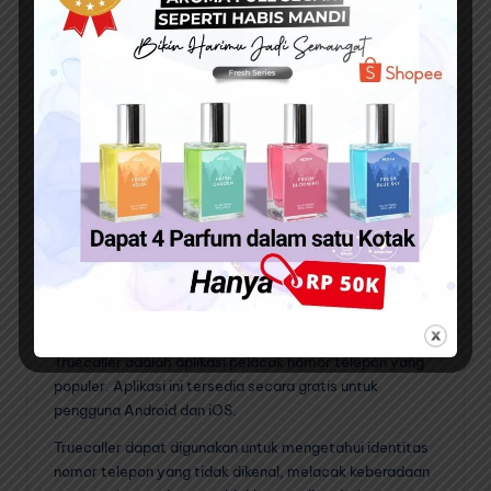
lokasi nomor HP :
Google Find My Device
Google Find My Device adalah aplikasi pelacak lokasi
yang diluncurkan oleh Google. Aplikasi ini tersedia
secara gratis untuk pengguna Android dan iOS.
Google Find My Device dapat digunakan untuk melacak
nomor HP yang hilang atau dicuri, melacak keberadaan
anak atau anggota keluarga, dan melacak keberadaan
karyawan atau kurir.
Truecaller
Truecaller adalah aplikasi pelacak nomor telepon yang
populer. Aplikasi ini tersedia secara gratis untuk
pengguna Android dan iOS.
Truecaller dapat digunakan untuk mengetahui identitas
nomor telepon yang tidak dikenal, melacak keberadaan