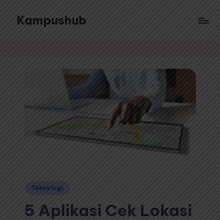
Kampushub
Skip
to
Sajian
content
ragam
informasi
dari
berbagai
topik
menarik
Posted
Teknologi
in
5 Aplikasi Cek Lokasi