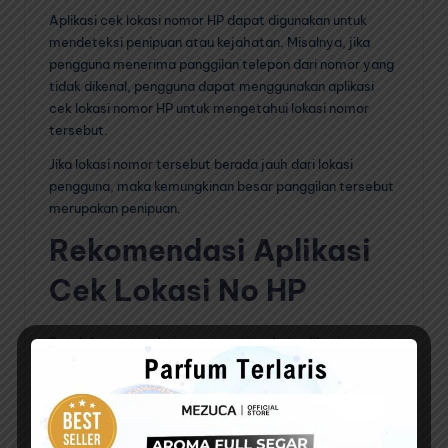
Aplikasi cek lokasi nomor HP dapat digunakan untuk
mendeteksi penipuan atau kejahatan. Misalnya, jika
pengguna menerima panggilan telepon dari nomor yang
tidak dikenal, pengguna dapat menggunakan aplikasi
cek lokasi nomor HP untuk mengetahui lokasi nomor
tersebut.
Jika lokasi nomor tersebut berada jauh dari lokasi
pengguna, maka kemungkinan besar panggilan tersebut
merupakan penipuan.
Rekomendasi Aplikasi
Cek Lokasi No HP
Setelah mengetahui peran penting dari aplikasi
tersebut, lalu aplikasi apa saja yang paling banyak
digunakan dalam pencarian lokasi nomor HP dan sudah
pasti bisa diandalkan. Berikut daftarnya.
Dibawah ini adalah beberapa rekomendasi aplikasi cek