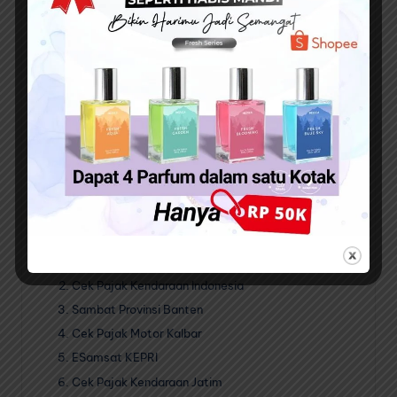
pengguna untuk mengetahui tanggal pajak
kendaraan.
Cek status kendaraan :
fitur ini memungkinkan
pengguna untuk mengetahui status kendaraan,
seperti aktif atau tidak aktif.
Cek denda pajak :
fitur ini memungkinkan
pengguna untuk mengetahui denda pajak
kendaraan, jika ada.
Selain dari aplikasi diatas, Anda juga masih bisa
menggunakan beberapa aplikasi berikut dan bisa di
download di Play Store :
Cek Pajak Motor Jogja
Cek Pajak Kendaraan Indonesia
Sambat Provinsi Banten
Cek Pajak Motor Kalbar
ESamsat KEPRI
Cek Pajak Kendaraan Jatim