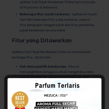
aplikasi Cek Pajak Kendaraan Online baru tersedia
di 14 provinsi di Indonesia.
Beberapa fitur masih terbatas :
aplikasi ini masih
memiliki beberapa fitur yang terbatas, seperti
fitur pengingat tanggal pajak dan fitur pembelian
pajak kendaraan secara online.
Fitur yang Ditawarkan
Aplikasi Cek Pajak Kendaraan Online ini menawarkan
berbagai fitur, antara lain :
Cek data pemilik kendaraan :
fitur ini
memungkinkan pengguna untuk mengetahui data
pemilik kendaraan, seperti nama, alamat, dan
nomor telepon.
Cek jenis kendaraan :
fitur ini memungkinkan
pengguna untuk mengetahui jenis kendaraan,
seperti mobil, motor, atau bus.
Cek tanggal pajak :
fitur ini memungkinkan