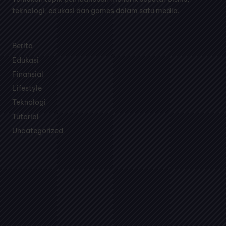
Temukan topik pembahasan menarik seputar bisnis,
teknologi, edukasi dan games dalam satu media.
Berita
Edukasi
Finansial
Lifestyle
Teknologi
Tutorial