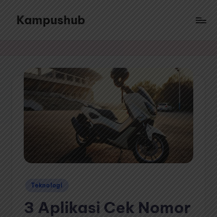
Kampushub
Skip
to
Sajian
content
ragam
informasi
dari
berbagai
topik
menarik
Posted
Teknologi
in
3 Aplikasi Cek Nomor