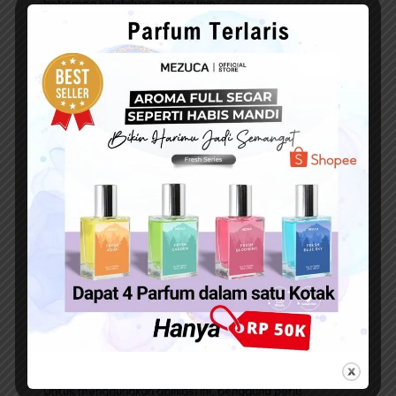
beberapa kelebihan, antara lain :
Dapat digunakan untuk kendaraan bermotor di
seluruh Indonesia
Tersedia fitur pencarian berdasarkan nomor polisi
Aplikasi mudah digunakan
Kekurangan aplikasi Cek Pajak Kendaraan Bermotor
adalah :
Informasi yang disajikan belum sepenuhnya akurat
Aplikasi terkadang mengalami gangguan
Samsat Digital Nasional
(SIGNAL)
Aplikasi cek nomor rangka motor yang terakhir adalah
Samsat Digital Nasional. Merupakan aplikasi resmi dari
Korlantas Polri.
Untuk menggunakan aplikasi ini, pengguna perlu