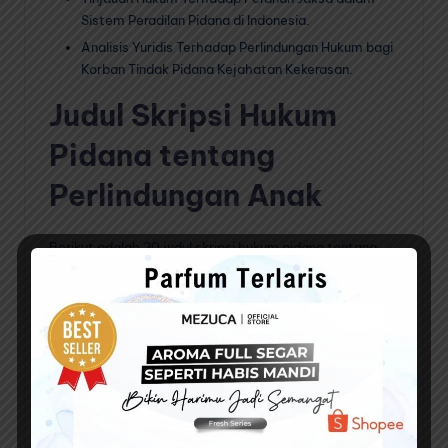
Sistem Peradilan Pidana di Indonesia.
Analisis Yuridis Terhadap Perlindungan Hukum bagi
Korban Tindak Pidana Kejahatan Kekerasan.
Judul Skripsi Hukum
Pidana tentang
Perlindungan Anak
Berikut adalah 20 judul skripsi hukum pidana tentang
perlindungan anak:
Implementasi Peraturan Perlindungan Anak dalam
Kasus Kekerasan Seksual terhadap Anak di
Indonesia
Tinjauan Terhadap Efektivitas Perlindungan Anak
Dalam Kasus Pelecehan Seksual di Indonesia
Analisis Hukum Terhadap Tindak Pidana Kekerasan