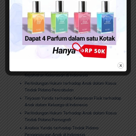
dalam Rumah Tangga Terhadap Anak
Perlindungan Anak Dalam Tindak Pidana
Perdagangan Orang di Indonesia
Penegakan Hukum terhadap Tindak Pidana
Eksploitasi Anak di Indonesia
Tinjauan Yuridis Terhadap Pelanggaran HAM Anak
Dalam Kasus Pemerkosaan di Indonesia
Perlindungan Hukum Terhadap Anak dalam Tindak
Pidana Penculikan di Indonesia
Kebijakan Perlindungan Anak Dalam Kasus
Kejahatan Kekerasan di Indonesia
Perlindungan Hukum terhadap Anak dalam Kasus
Tindak Pidana Pencabulan
Tinjauan Yuridis terhadap Kekerasan Fisik terhadap
Anak dalam Keluarga di Indonesia
Perlindungan Hukum Terhadap Anak dalam Kasus
Tindak Pidana Pornografi
Analisis Yuridis terhadap Tindak Pidana
Penganiayaan Anak di Indonesia