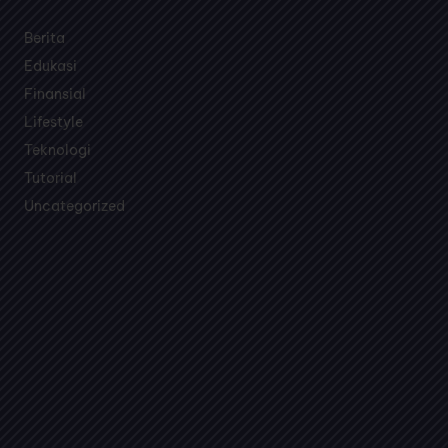
Temukan topik pembahasan menarik seputar bisnis,
teknologi, edukasi dan games dalam satu media.
Berita
Edukasi
Finansial
Lifestyle
Teknologi
Tutorial
Uncategorized