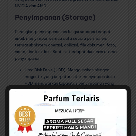
NVIDIA dan AMD.
Penyimpanan (Storage)
Perangkat penyimpanan berfungsi sebagai tempat
untuk menyimpan semua data secara permanen,
termasuk sistem operasi, aplikasi, file dokumen, foto,
video, dan lain-lain. Saat ini, terdapat dua jenis utama
penyimpanan:
Hard Disk Drive (HDD): Menggunakan piringan
magnetik yang berputar untuk menyimpan data.
HDD menawarkan kapasitas penyimpanan yang
besar dengan harga yang relatif terjangkau, namun
memiliki kecepatan akses data yang lebih lambat
dibandingkan SSD.
Solid State Drive (SSD): Menggunakan chip memori
flash untuk menyimpan data. SSD menawarkan
kecepatan baca dan tulis data yang jauh lebih
tinggi dibandingkan HDD, sehingga mempercepat