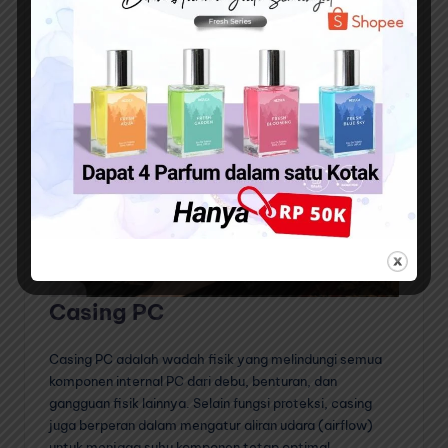
proses booting, loading aplikasi, dan transfer file.
Meskipun harganya per gigabyte lebih mahal, SSD
menjadi pilihan yang semakin populer sebagai
penyimpanan utama sistem operasi dan aplikasi.
Casing PC
Casing PC adalah wadah fisik yang melindungi semua
komponen internal PC dari debu, benturan, dan
gangguan fisik lainnya. Selain fungsi proteksi, casing
juga berperan dalam mengatur aliran udara (airflow)
untuk menjaga suhu komponen tetap optimal.