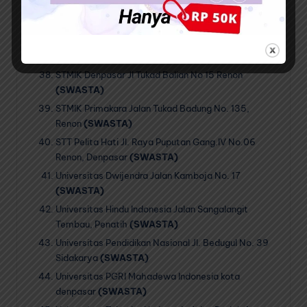
STMIK – STIKOM Jl Raya Puputan No 86 Renon
(SWASTA)
STMIK Bandung Bali Jalan Tukad Unda No 8
(SWASTA)
STMIK Denpasar Jl Tukad Balian No 15 Renon
(SWASTA)
STMIK Primakara Jalan Tukad Badung No. 135,
Renon
(SWASTA)
STT Pelita Hati Jl. Raya Puputan Gang.IV No.06
Renon, Denpasar
(SWASTA)
Universitas Dwijendra Jalan Kamboja No. 17
(SWASTA)
Universitas Hindu Indonesia Jalan Sangalangit
Tembau, Penatih
(SWASTA)
Universitas Pendidikan Nasional Jl. Bedugul No. 39
Sidakarya
(SWASTA)
Universitas PGRI Mahadewa Indonesia kota
denpasar
(SWASTA)