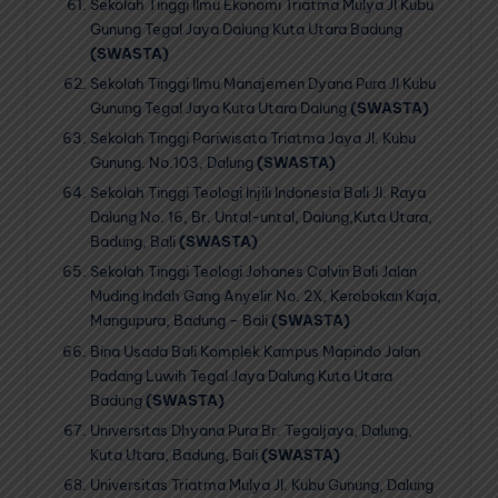
Sekolah Tinggi Ilmu Ekonomi Triatma Mulya Jl Kubu
Gunung Tegal Jaya Dalung Kuta Utara Badung
(SWASTA)
Sekolah Tinggi Ilmu Manajemen Dyana Pura Jl Kubu
Gunung Tegal Jaya Kuta Utara Dalung
(SWASTA)
Sekolah Tinggi Pariwisata Triatma Jaya Jl. Kubu
Gunung. No.103, Dalung
(SWASTA)
Sekolah Tinggi Teologi Injili Indonesia Bali Jl. Raya
Dalung No. 16, Br. Untal-untal, Dalung,Kuta Utara,
Badung, Bali
(SWASTA)
Sekolah Tinggi Teologi Johanes Calvin Bali Jalan
Muding Indah Gang Anyelir No. 2X, Kerobokan Kaja,
Mangupura, Badung – Bali
(SWASTA)
Bina Usada Bali Komplek Kampus Mapindo Jalan
Padang Luwih Tegal Jaya Dalung Kuta Utara
Badung
(SWASTA)
Universitas Dhyana Pura Br. Tegaljaya, Dalung,
Kuta Utara, Badung, Bali
(SWASTA)
Universitas Triatma Mulya Jl. Kubu Gunung, Dalung