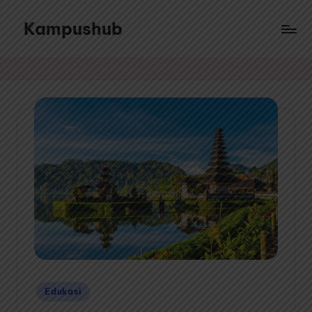
Kampushub
Skip
to
Sajian
content
ragam
informasi
dari
berbagai
topik
menarik
Posted
Edukasi
in