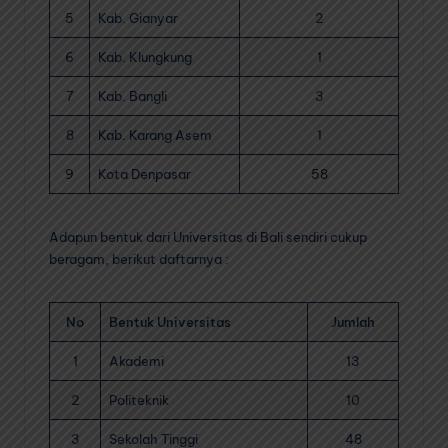
5
Kab. Gianyar
2
6
Kab. Klungkung
1
7
Kab. Bangli
3
8
Kab. Karang Asem
1
9
Kota Denpasar
58
Adapun bentuk dari Universitas di Bali sendiri cukup
beragam, berikut daftarnya :
No
Bentuk Universitas
Jumlah
1
Akademi
13
2
Politeknik
10
3
Sekolah Tinggi
48