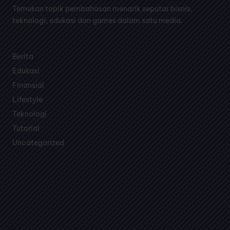
Temukan topik pembahasan menarik seputar bisnis,
teknologi, edukasi dan games dalam satu media.
Berita
Edukasi
Finansial
Lifestyle
Teknologi