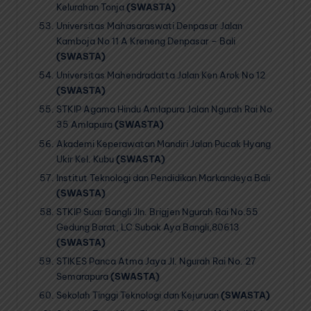
Kelurahan Tonja
(SWASTA)
Universitas Mahasaraswati Denpasar Jalan
Kamboja No 11 A Kreneng Denpasar – Bali
(SWASTA)
Universitas Mahendradatta Jalan Ken Arok No 12
(SWASTA)
STKIP Agama Hindu Amlapura Jalan Ngurah Rai No
35 Amlapura
(SWASTA)
Akademi Keperawatan Mandiri Jalan Pucak Hyang
Ukir Kel. Kubu
(SWASTA)
Institut Teknologi dan Pendidikan Markandeya Bali
(SWASTA)
STKIP Suar Bangli Jln. Brigjen Ngurah Rai No.55
Gedung Barat, LC Subak Aya Bangli,80613
(SWASTA)
STIKES Panca Atma Jaya Jl. Ngurah Rai No. 27
Semarapura
(SWASTA)
Sekolah Tinggi Teknologi dan Kejuruan
(SWASTA)