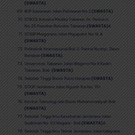
(SWASTA)
IKIP Saraswati Jalan Pahlawan No 2
(SWASTA)
STIKES Advaita Medika Tabanan Jln. Perkutut
No.25 Pasekan Belodan Tabanan
(SWASTA)
A
STISIP Margarana Jalan Majapahit No 16 A
(SWASTA)
Politeknik Internasional Bali Jl. Pantai Nyanyi, Desa
Beraban
(SWASTA)
Universitas Tabanan Jalan Wagimin No 8 Kediri,
Tabanan, Bali.
(SWASTA)
Sekolah Tinggi Bisnis Putra Harapan
(SWASTA)
STKIP Jembrana Jalan Ngurah Rai No. 151
(SWASTA)
Institut Teknologi dan Bisnis Muhammadiyah Bali
(SWASTA)
Sekolah Tinggi Ilmu Kesehatan Jembrana Jalan
Sudirman No. 02 Negara- Bali
(SWASTA)
A
Sekolah Tinggi Ilmu Teknik Jembrana Jalan Udayana