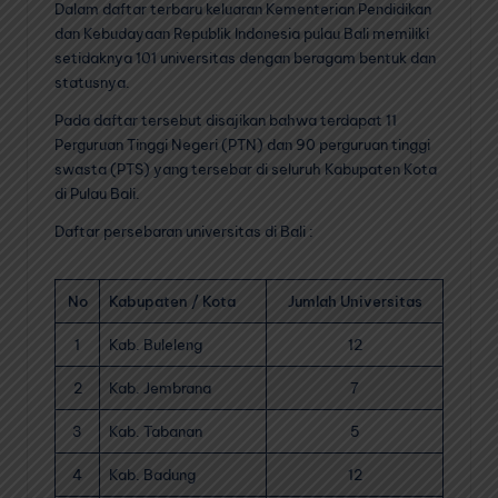
Dalam daftar terbaru keluaran Kementerian Pendidikan
dan Kebudayaan Republik Indonesia pulau Bali memiliki
setidaknya 101 universitas dengan beragam bentuk dan
statusnya.
Pada daftar tersebut disajikan bahwa terdapat 11
Perguruan Tinggi Negeri (PTN) dan 90 perguruan tinggi
swasta (PTS) yang tersebar di seluruh Kabupaten Kota
di Pulau Bali.
Daftar persebaran universitas di Bali :
No
Kabupaten / Kota
Jumlah Universitas
1
Kab. Buleleng
12
2
Kab. Jembrana
7
3
Kab. Tabanan
5
4
Kab. Badung
12