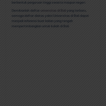
berbentuk perguruan tinggi swasta maupun negeri.
Demikianlah daftar
universitas di Bali
yang terbaru,
semoga daftar diatas yakni Universitas di Bali dapat
menjadi referensi buat kalian yang tengah
mempertimbangkan untuk kuliah di Bali.