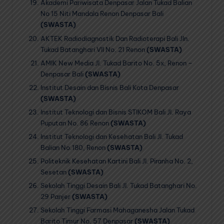
Akademi Pariwisata Denpasar Jalan Tukad Balian
No 15 Niti Mandala Renon Denpasar Bali
(SWASTA)
AKTEK Radiodiagnostik Dan Radioterapi Bali Jln.
Tukad Batanghari VII No. 21 Renon
(SWASTA)
AMIK New Media Jl. Tukad Barito No. 5x, Renon –
Denpasar Bali
(SWASTA)
Institut Desain dan Bisnis Bali Kota Denpasar
(SWASTA)
Institut Teknologi dan Bisnis STIKOM Bali Jl. Raya
Puputan No. 86 Renon
(SWASTA)
Institut Teknologi dan Kesehatan Bali Jl. Tukad
Balian No.180, Renon
(SWASTA)
Politeknik Kesehatan Kartini Bali Jl. Piranha No. 2,
Sesetan
(SWASTA)
Sekolah Tinggi Desain Bali Jl. Tukad Batanghari No.
29 Panjer
(SWASTA)
Sekolah Tinggi Farmasi Mahaganesha Jalan Tukad
Barito Timur No. 57 Denpasar
(SWASTA)